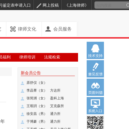
习鉴定表申请入口
网上投稿
《上海律师》
究
律师文化
会员服务
员福利
律师培训
法规检索
新会员公告
原舒仪（女）
李晶菁（女）
方达所
张简洲（女）
盈科上海
王珉玥（女）
艾克森所
徐安昌（男）
通力所
5年
于博豪（男）
通力所