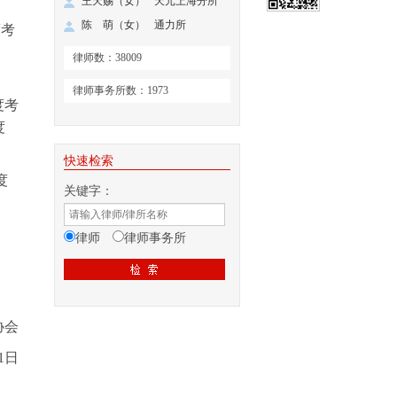
王天赐（女）
天元上海分所
陈 萌（女）
通力所
度考
律师数：38009
律师事务所数：1973
度考
度
快速检索
度
关键字：
律师
律师事务所
协会
1日