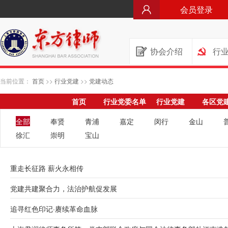
会员登录
协会介绍
行
当前位置：
首页
>>
行业党建
>>
党建动态
首页
行业党委名单
行业党建
各区党
全部
奉贤
青浦
嘉定
闵行
金山
徐汇
崇明
宝山
重走长征路 薪火永相传
党建共建聚合力，法治护航促发展
追寻红色印记·赓续革命血脉