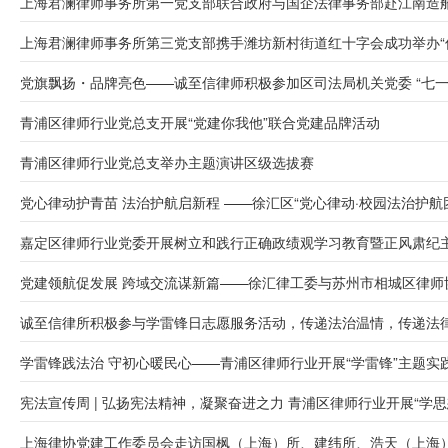
上海君澜律师事务所第一党支部联合政府与国企法律事务部赴江南造船厂
上海君澜律师事务所第三党支部携手潍坊新村街道红十字会成功举办“传承
党旗飘扬・品牌亮色——诚至信律师积极参加区司法局机关党委 “七一” .
青浦区律师行业党总支开展“党建你我他”联合党建品牌活动
青浦区律师行业党总支举办主题演讲区级选拔赛
党心律动护青苗 法治护航启新程 ——徐汇区“党心律动·校园法治护航团.
嘉定区律师行业党委开展树立和践行正确政绩观学习教育暨正风肃纪主题
党建领航促发展 跨域交流谋新篇——徐汇律工委与苏州市相城区律师协会
诚至信律所积极参与学雷锋日志愿服务活动，传递法治温情，传递法律正
学雷锋践法治 守初心暖民心——青浦区律师行业开展“学雷锋”主题实践.
宪法宣传周 | 弘扬宪法精神，凝聚奋进之力 青浦区律师行业开展“学思想
上海律协党建工作委员会走访国枫（上海）所、建纬所、浩天（上海）所