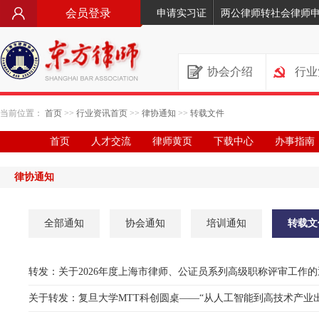
会员登录
申请实习证
两公律师转社会律师
协会介绍
行业
当前位置：
首页
>>
行业资讯首页
>>
律协通知
>>
转载文件
首页
人才交流
律师黄页
下载中心
办事指南
律协通知
全部通知
协会通知
培训通知
转载文
转发：关于2026年度上海市律师、公证员系列高级职称评审工作的
关于转发：复旦大学MTT科创圆桌——“从人工智能到高技术产业出海