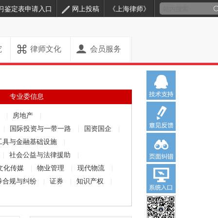
习鉴定表申请入口
网上投稿
《上海律师》
究
律师文化
会员服务
专业委信息
解
|
房地产
|
|
国际投资与一带一路
|
国资国企
|
工具与金融基础设施
|
|
社会公益与法律援助
|
文化传媒
|
物业管理
|
现代物流
|
券合规与纠纷
|
证券
|
知识产权
|