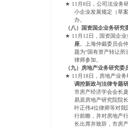
★
11
月
8
日，公司法业务
小企业发展规定（草
办。
（八）国资国企业务研究
★
11
月
12
日，国资国企业
座
。上海仲裁委员会
题为“国有资产转让所
律师参加。
（九）房地产业务研究委
★
11
月
18
日，房地产业务
调控新政与法律专题研
市房产经济学会会长
易居房地产研究院院
叶正伟
4
位律师等对我
行前瞻，并对房地产
长出席并致辞，市房