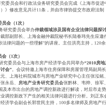
研究委员会和行政法业务研究委员会完成《上海市促进
案）》修改意见共计
11
条，并由市律协提交市政府法制
委员会（
1
次）
务研究委员会举办
仲裁领域涉及国有企业法律问题探
仲裁部副部长、上海金融仲裁院秘书长陆春玮先生应邀
涉法律问题的一些理解”的讲座。主任洪亮主持，
120
余
员会（
1
次）
研究委员会与上海市房产经济学会共同举办
“
2010
房地
讨会”
。会议特邀上海市住房保障和房屋管理局副局
庞元、上海社科院城市与房地产业研究中心主任张泓铭
长张永岳、
房地产业务研究委员会
张黔林、
韦烨、徐军
国及本市出台的房地产调控新政进行解读，对后市走
行业调控新政下产生的相关法律问题进行分析。刘正东
产经济学会副会长郭世民主持，
100
多名律师及房地产