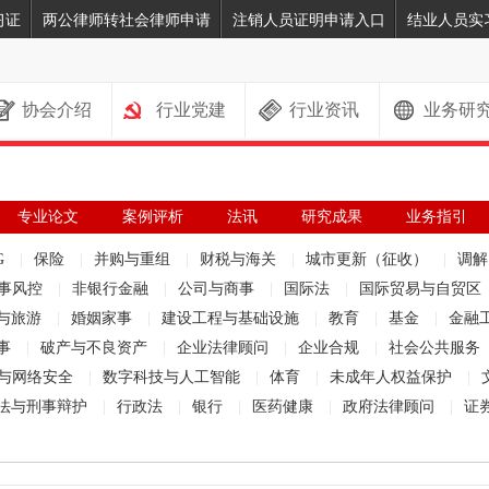
习证
两公律师转社会律师申请
注销人员证明申请入口
结业人员实
协会介绍
行业党建
行业资讯
业务研
专业论文
案例评析
法讯
研究成果
业务指引
G
|
保险
|
并购与重组
|
财税与海关
|
城市更新（征收）
|
调
事风控
|
非银行金融
|
公司与商事
|
国际法
|
国际贸易与自贸区
与旅游
|
婚姻家事
|
建设工程与基础设施
|
教育
|
基金
|
金融
事
|
破产与不良资产
|
企业法律顾问
|
企业合规
|
社会公共服务
与网络安全
|
数字科技与人工智能
|
体育
|
未成年人权益保护
|
法与刑事辩护
|
行政法
|
银行
|
医药健康
|
政府法律顾问
|
证