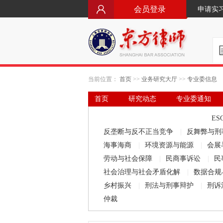
会员登录
申请实
当前位置：
首页
>>
业务研究大厅
>>
专业委信息
首页
研究动态
专业委通知
要闻·立法动态
律师文库
ES
反垄断与反不正当竞争
|
反舞弊与刑
海事海商
|
环境资源与能源
|
会展
劳动与社会保障
|
民商事诉讼
|
民
社会治理与社会矛盾化解
|
数据合规
乡村振兴
|
刑法与刑事辩护
|
刑诉
仲裁