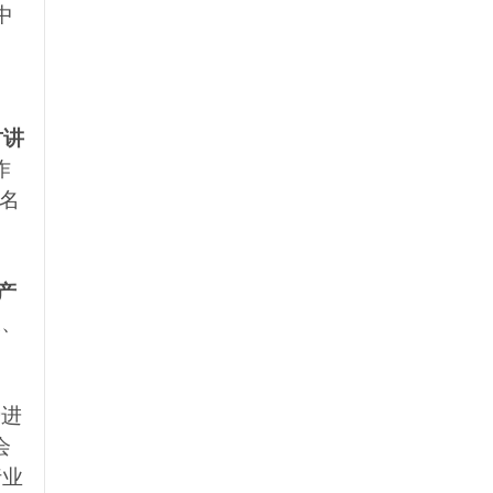
中
讨讲
作
名
产
长、
、
、
势进
会
行业