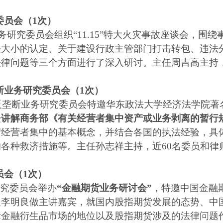
委员会（
1
次）
务研究委员会组织“
11.15
”特大火灾事故座谈会，围绕
任大小的认定、关于建设行政主管部门打击转包、违法
法律问题等三个方面进行了深入研讨。主任周吉高主持
断业务研究委员会（
1
次）
反垄断业务研究委员会特邀华东政法大学经济法学院著
授
讲解商务部《有关经营者集中资产或业务剥离的暂行
绍经营者集中的基本概念，并结合各国的执法经验，具
的各种救济措施等。主任孙志祥主持，近
60
名委员和律
员会（
1
次）
究委员会举办
“金融期货业务研讨会”
，特邀中国金融
人李明良做主讲嘉宾，就国内股指期货发展的态势、中
际金融衍生品市场的地位以及股指期货涉及的法律问题