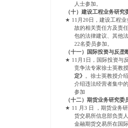
人士参加。
（十）建设工程业务研究
★
11
月
20
日，建设工程业
故的相关责任方及责
包的法律建议、其他
22
名委员参加。
（十一）国际投资与反垄
★
11
月
1
日，国际投资与
竞争法专家徐士英教
定》
。徐士英教授介
介绍违法经营者集中
参加
（十二）期货业务研究委
★
11
月3
日
，期货业务研
货交易所信息部负责
金融期货交易所在国