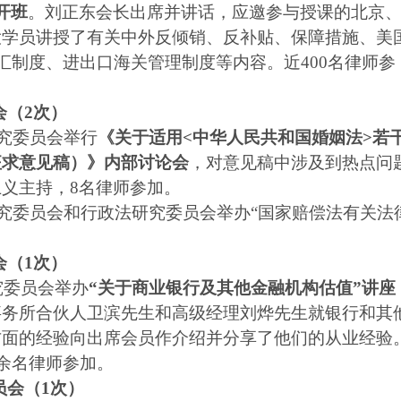
开班
。刘正东会长出席并讲话，应邀参与授课的北京
大学员讲授了有关中外反倾销、反补贴、保障措施、美
汇制度、进出口海关管理制度等内容。近
400
名律师参
会（
2
次）
究委员会举行
《关于适用
<
中华人民共和国婚姻法
>
若
征求意见稿）》内部讨论会
，对意见稿中涉及到热点问
卫义主持，
8
名律师参加。
究委员会和行政法研究委员会举办“国家赔偿法有关法
会（
1
次）
究委员会举办
“关于商业银行及其他金融机构估值”讲座
事务所合伙人卫滨先生和高级经理刘烨先生就银行和其
方面的经验向出席会员作介绍并分享了他们的从业经验
余名律师参加。
员会（
1
次）