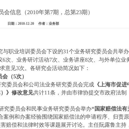
会信息（2010年第7期，总第23期）
日期：2010-12-20 作者：业务部
究与职业培训委员会下设的
31
个业务研究委员会共举
议
6
次、业务研讨活动
7
次、业务讲座
8
次、与外单位业
求意见
3
次。各研究会活动简况如下：
员会（
5
次）
研究委员会和公司法业务研究委员会完成
《上海市促进
案）》修改意见
共计
11
条，并由市律协提交市政府法制
研究委员会和民事业务研究委员会举办
“国家赔偿法有
合案例和办案经验围绕国家赔偿法的申请程序、归责
损害赔偿和法律时效等课题展开讨论。主任阮露鲁主持