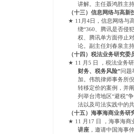
讲解。主任聂鸿胜主
（十三）信息网络与高新
★
11
月
4
日，信息网络与
绕“
360
、腾讯是否侵
权、腾讯单方面停止
论。
副主任刘春泉主
（十四）税法业务研究委
★
11
月5
日
，税法业务研
财务、税务风险”
问题
加。伟凯律师事务所
转移定价的案例，并阐
列举台湾地区“避税”
法以及司法实践中的
（十五）海事海商业务研
★
11
月17
日
，海事海商
讲座
，邀请中国海事