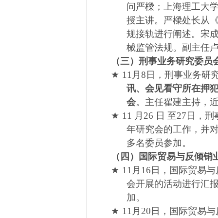
问严
樑
；上海理工大
授主讲。严
樑
处长从
规接轨进行阐述。宋
械监管法规。副主任
（三）刑事业务研究委员
★
11
月
8
日，刑事业务研
讯、会见看守所在押
会
。主任翟建主持，
★
11
月26
日
至
27
日，刑
年研究会的工作，并
多名委员参加。
（四）国际贸易与反倾销
★
11
月
16
日，国际贸易与
会开展的活动进行汇
加。
★
11
月
20
日，国际贸易与