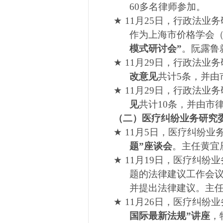
60
多名律师参加。
★
11
月
25
日，行政法业务
作为上海市价格学会
模式研讨会”
。阮露鲁
★
11
月
29
日，行政法业务
改意见
共计
5
条，并由
★
11
月
29
日，行政法业务
见
共计
10
条，并由市
（二）医疗纠纷业务研究
★
11
月
5
日，医疗纠纷业
题”座谈会
。主任黄宜
★
11
月
19
日，医疗纠纷业
题的法律建议工作会
并提出法律建议。主
★
11
月
26
日，医疗纠纷业
国际最新法规”讲座
，