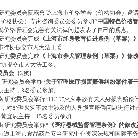
研究委员会阮露鲁受上海市价格学会（价格协会）邀
（价格协会）专家咨询委员会委员参加
“中国特色价格
就价格听证会完善有关法律问题发表了自己的观点。
研究委员会完成
《上海市终身教育促进条例（草案）
市律协提交市人大法工委。
研究委员会完成
《上海市养犬管理条例（草案）》修
律协提交市人大法工委。
委员会（
3
次）
务研究委员会举办
“关于审理医疗损害赔偿纠纷案件若
辰主持，
8
名委员参加。
务研究委员会举行“
11.15
”火灾事故有关人身损害赔偿
议，对处理火灾事故中涉及的人身损害赔偿问题进行讨
任黄宜辰主持，
15
名委员参加。
务研究委员会举办
“《医疗器械监督管理条例》的修改
特邀上海市食品药品安全研究中心资深法规和国际事