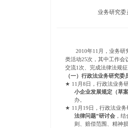
业务研究委员
2010
年
11
月，业务研
类活动
25
次，其中工作会
交流
1
次、完成法律法规征
（一）行政法业务研究委
★
11
月
8
日，行政法业务
小企业发展规定（草
办。
★
11
月
19
日，行政法业务
法律问题”研讨会
，结
则、赔偿范围、精神