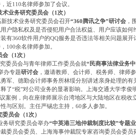
持，近
110
名律师参加了会议。
技术业务研究委员会（
1
次）
高新技术业务研究委员会召开
“
360
腾讯之争”研讨会
，
犯用户隐私权及是否侵犯用户合法权益、用户应该如何
对装有
360
软件用户的
QQ
服务是否违法等相关问题展开
持，
100
余名律师参加。
员会（
1
次）
究委员会与青年律师工作委员会就
“民商事法律业务中
举办专题
研讨会
，邀请教师、会计师、税务师、律师
倪勇军、德勤会计师事务所林绥分别讲述亲身处理的有
释了“税”对公司业务的显著影响。上海交通大学李俊
争议案例，向在座律师展示台湾地区与大陆地区在税收
共性与区别。
主任严锡忠主持，
60
多人参加。
究委员会（
1
次）
业务研究委员会举办
“中英港三地仲裁制度比较”专题
仲裁委员会委员、上海海事仲裁院专家咨询委员会委员