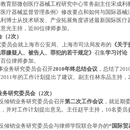
学教育部微创医疗器械工程研究中心常务副主任宋成利
《医疗器械监督管理条例》修改要点和如何与国际器械
成利博士从技术研发、产业拓展角度讲述最新国际医疗
卢意光主持，近
80
位律师参加。
会（
2
次）
究委员会就上海市公安局、上海市司法局发布的
《关于
犯罪嫌疑人、被告人、罪犯的若干规定》
召集
学习讨论
近百位律师参加。
事业务研究委员会召开
2010
年终总结会议
，总结了
201
对
2011
年的工作计划提出了建议。副主任林东品主持，
业务研究委员会（
2
次）
反倾销业务研究委员会召开
第二次工作会议
，就近期
报，并对工作计划提出意见。主任赵平主持，
10
名委员
反倾销业务研究委员会与律师学院联合举办的
“国际贸