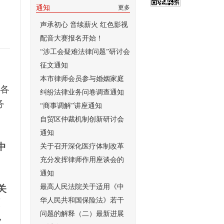
通知
更多
声承初心 音续薪火 红色影视
配音大赛报名开始！
“涉工会疑难法律问题”研讨会
征文通知
本市律师会员参与婚姻家庭
办各
纠纷法律业务问卷调查通知
务
“商事调解”讲座通知
自贸区仲裁机制创新研讨会
通知
中
关于召开深化医疗体制改革
充分发挥律师作用座谈会的
通知
最高人民法院关于适用《中
关
华人民共和国保险法》若干
原
问题的解释（二）最新进展
，