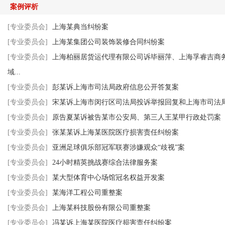
案例评析
[专业委员会]
上海某典当纠纷案
[专业委员会]
上海某集团公司装饰装修合同纠纷案
[专业委员会]
上海柏丽居货运代理有限公司诉毕丽萍、上海孚睿吉商
域...
[专业委员会]
彭某诉上海市司法局政府信息公开答复案
[专业委员会]
宋某诉上海市闵行区司法局投诉举报回复和上海市司法
[专业委员会]
原告夏某诉被告某市公安局、第三人王某甲行政处罚案
[专业委员会]
张某某诉上海某医院医疗损害责任纠纷案
[专业委员会]
亚洲足球俱乐部冠军联赛涉嫌观众“歧视”案
[专业委员会]
24小时精英挑战赛综合法律服务案
[专业委员会]
某大型体育中心场馆冠名权益开发案
[专业委员会]
某海洋工程公司重整案
[专业委员会]
上海某科技股份有限公司重整案
[专业委员会]
冯某诉上海某医院医疗损害责任纠纷案