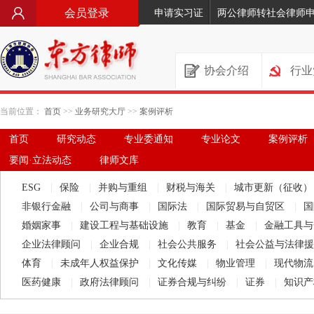
会员登录
申请实习证
两公律师转社会律师
协会介绍
行业
当前位置：
首页
>>
业务研究大厅
>>
案例评析
首页
研究动态
专业委通知
专业论文
案例评析
要闻·立法动态
律师文库
ESG
|
保险
|
并购与重组
|
财税与海关
|
城市更新（征收
非银行金融
|
公司与商事
|
国际法
|
国际贸易与自贸区
|
国
婚姻家事
|
建设工程与基础设施
|
教育
|
基金
|
金融工具
企业法律顾问
|
企业合规
|
社会公共服务
|
社会公益与法律
体育
|
未成年人权益保护
|
文化传媒
|
物业管理
|
现代物
医药健康
|
政府法律顾问
|
证券合规与纠纷
|
证券
|
知识