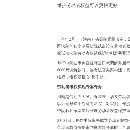
维护劳动者权益可以更快更好
今年2月，（河南）省高院党组决定，
区法院等10个基层法院试点设立劳动者权
家试点法院劳动者权益保护审判庭共受理
鹤壁中院在审判庭挂牌当日就调解并履
8600元调解款时，连夸法官办案神速，
维权，维权最担心“耗不起”。
劳动者维权实现专案专办
河南是劳动力大省。近年来，涉及劳动
以诉讼形式不断涌向法院，对审判工作提
中院和10家基层院开展劳动者权益保护
2月21日，焦作中院率先成立劳动者权
劳动者权益保护审判庭首次开庭时，全