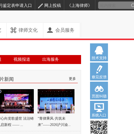
习鉴定表申请入口
网上投稿
《上海律师》
究
律师文化
会员服务
道
视频报道
出海服务
片新闻
更多
律心向党歌盛世 法治铸
“青律乘风·共筑未
启新程 —— ...
来”——2026沪川渝...