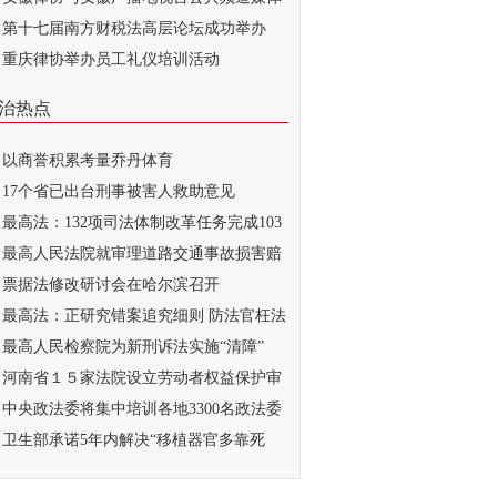
...
第十七届南方财税法高层论坛成功举办
重庆律协举办员工礼仪培训活动
治热点
以商誉积累考量乔丹体育
17个省已出台刑事被害人救助意见
最高法：132项司法体制改革任务完成103
最高人民法院就审理道路交通事故损害赔
...
票据法修改研讨会在哈尔滨召开
最高法：正研究错案追究细则 防法官枉法
..
最高人民检察院为新刑诉法实施“清障”
河南省１５家法院设立劳动者权益保护审
庭
中央政法委将集中培训各地3300名政法委
记
卫生部承诺5年内解决“移植器官多靠死
...