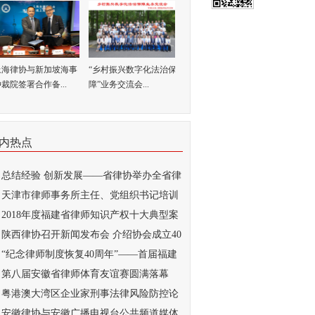
上海律协与新加坡海事
“乡村振兴数字化法治保
裁院签署合作备...
障”业务交流会...
内热点
总结经验 创新发展——省律协举办全省律
..
天津市律师事务所主任、党组织书记培训
...
2018年度福建省律师知识产权十大典型案
...
陕西律协召开新闻发布会 介绍协会成立40
..
“纪念律师制度恢复40周年”——首届福建
..
第八届安徽省律师体育友谊赛圆满落幕
粤港澳大湾区企业家刑事法律风险防控论
...
安徽律协与安徽广播电视台公共频道媒体