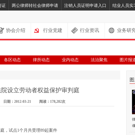
习证
两公律师转社会律师申请
注销人员证明申请入口
结业人员实
协会介绍
行业党建
行业资讯
业务研
各区动态
律所动态
业内动态
法治聚焦
图片报
图
法院设立劳动者权益保护审判庭
期：2012-03-21 阅读：178,282次
魂
庭，试点1个月共受理89起案件