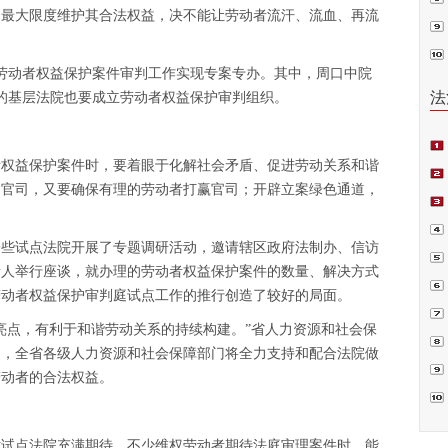
，最大限度维护其合法权益，决不能让劳动者流汗、流血、再流
普法
，劳动者权益保护案件审判工作实现专案专办。其中，周口中院
法
的基层法院也要成立劳动者权益保护审判组织。
者权益保护案件时，要着眼于化解社会矛盾、促进劳动关系和谐
起官司，又要确保有理的劳动者打赢官司；开辟立案绿色通道，
项
一些试点法院开展了专题调研活动，邀请辖区政府法制办、信访
偿案
责人举行座谈，就办理的劳动者权益保护案件的数量、解决方式
劳动者权益保护审判庭试点工作的推行创造了较好的局面。
裁.
亮点，有利于和谐劳动关系的持续构建。”省人力资源和社会保
中，全省各级人力资源和社会保障部门将全力支持和配合法院做
判
劳动者的合法权益。
书
囚”
对试点法院充满期待。不少维权劳动者期待法庭审理案件时，能