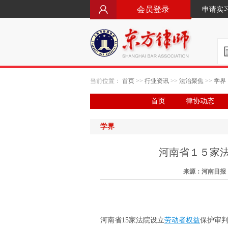
会员登录
申请实
当前位置：
首页
>>
行业资讯
>>
法治聚焦
>>
学界
首页
律协动态
学界
河南省１５家
来源：河南日报 日
河南省15家法院设立
劳动者权益
保护审判