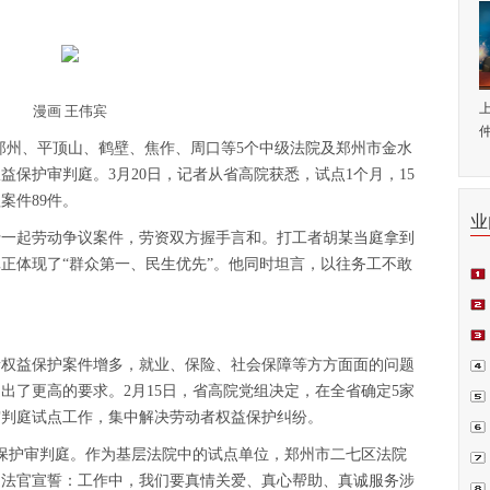
漫画 王伟宾
仲
郑州、平顶山、鹤壁、焦作、周口等5个中级法院及郑州市金水
益保护审判庭。3月20日，记者从省高院获悉，试点1个月，15
案件89件。
业
行一起劳动争议案件，劳资双方握手言和。打工者胡某当庭拿到
真正体现了“群众第一、民生优先”。他同时坦言，以往务工不敢
师.
会日
者权益保护案件增多，就业、保险、社会保障等方方面面的问题
例正
出了更高的要求。2月15日，省高院党组决定，在全省确定5家
周.
审判庭试点工作，集中解决劳动者权益保护纠纷。
青.
益保护审判庭。作为基层法院中的试点单位，郑州市二七区法院
庭法官宣誓：工作中，我们要真情关爱、真心帮助、真诚服务涉
坛在