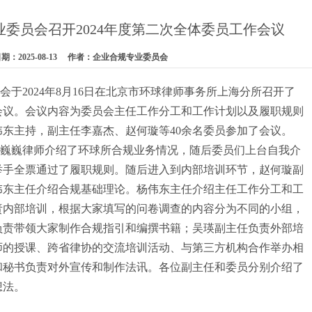
委员会召开2024年度第二次全体委员工作会议
：2025-08-13 作者：企业合规专业委员会
2024年8月16日在北京市环球律师事务所上海分所召开了
作会议。会议内容为委员会主任工作分工和工作计划以及履职规则
东主持，副主任李嘉杰、赵何璇等40余名委员参加了会议。
巍律师介绍了环球所合规业务情况，随后委员们上台自我介
举手全票通过了履职规则。随后进入到内部培训环节，赵何璇副
伟东主任介绍合规基础理论。杨伟东主任介绍主任工作分工和工
责内部培训，根据大家填写的问卷调查的内容分为不同的小组，
负责带领大家制作合规指引和编撰书籍；吴瑛副主任负责外部培
师的授课、跨省律协的交流培训活动、与第三方机构合作举办相
和秘书负责对外宣传和制作法讯。各位副主任和委员分别介绍了
想法。