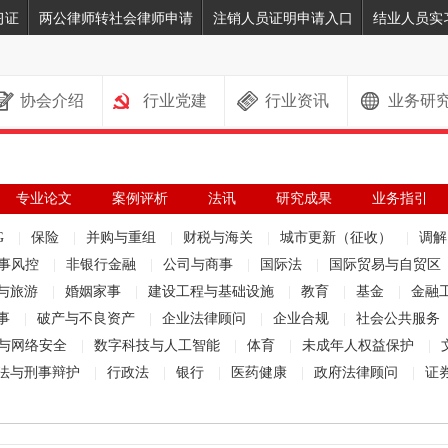
习证
两公律师转社会律师申请
注销人员证明申请入口
结业人员实
协会介绍
行业党建
行业资讯
业务研
专业论文
案例评析
法讯
研究成果
业务指引
G
|
保险
|
并购与重组
|
财税与海关
|
城市更新（征收）
|
调
事风控
|
非银行金融
|
公司与商事
|
国际法
|
国际贸易与自贸区
与旅游
|
婚姻家事
|
建设工程与基础设施
|
教育
|
基金
|
金融
事
|
破产与不良资产
|
企业法律顾问
|
企业合规
|
社会公共服务
与网络安全
|
数字科技与人工智能
|
体育
|
未成年人权益保护
|
法与刑事辩护
|
行政法
|
银行
|
医药健康
|
政府法律顾问
|
证