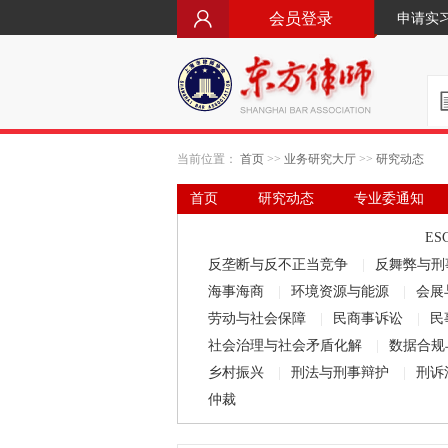
会员登录
申请实
当前位置：
首页
>>
业务研究大厅
>>
研究动态
首页
研究动态
专业委通知
要闻·立法动态
律师文库
ES
反垄断与反不正当竞争
|
反舞弊与刑
海事海商
|
环境资源与能源
|
会展
劳动与社会保障
|
民商事诉讼
|
民
社会治理与社会矛盾化解
|
数据合规
乡村振兴
|
刑法与刑事辩护
|
刑诉
仲裁