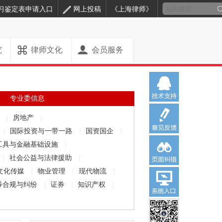
习鉴定表申请入口
网上投稿
《上海律师》
究
律师文化
会员服务
专业委信息
解
|
房地产
|
|
国际投资与一带一路
|
国资国企
|
工具与金融基础设施
|
|
社会公益与法律援助
|
文化传媒
|
物业管理
|
现代物流
|
券合规与纠纷
|
证券
|
知识产权
|