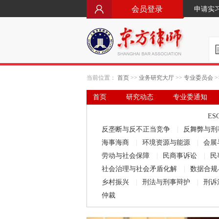
会员登录
申请实
当前位置：
首页
>>
业务研究大厅
>>
专业委员会
>
首页
研究动态
专业委通知
要闻·立法动态
律师文库
ES
反垄断与反不正当竞争
|
反舞弊与刑
海事海商
|
环境资源与能源
|
会展
劳动与社会保障
|
民商事诉讼
|
民
社会治理与社会矛盾化解
|
数据合规
乡村振兴
|
刑法与刑事辩护
|
刑诉
仲裁