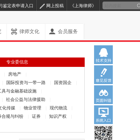
习鉴定表申请入口
网上投稿
《上海律师》
究
律师文化
会员服务
专业委信息
解
|
房地产
|
|
国际投资与一带一路
|
国资国企
|
工具与金融基础设施
|
|
社会公益与法律援助
|
文化传媒
|
物业管理
|
现代物流
|
券合规与纠纷
|
证券
|
知识产权
|