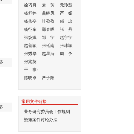
徐巧月
袁 芳
元玲慧
杨舒婷
燕晓凤
严 嫣
杨燕亭
叶盈盈
郁 忠
杨征东
郑春晖
张 丹
张焕娥
邹 宁
赵宁宁
赵善颖
张廷南
张玮颖
张秀华
赵星海
周 予
张兆英
多
干 事:
陈晓卓
严子阳
常用文件链接
多
业务研究委员会工作规则
疑难案件讨论办法