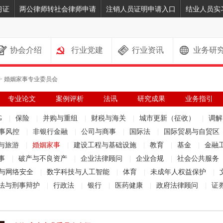
习证
两公律师转社会律师申请
注销人员证明申请入口
结业人员实
协会介绍
行业党建
行业资讯
业务研
>
婚姻家事专业委员会
专业论文
案例评析
法讯
研究成果
业务指引
G
|
保险
|
并购与重组
|
财税与海关
|
城市更新（征收）
|
调
事风控
|
非银行金融
|
公司与商事
|
国际法
|
国际贸易与自贸区
与旅游
|
婚姻家事
|
建设工程与基础设施
|
教育
|
基金
|
金融
事
|
破产与不良资产
|
企业法律顾问
|
企业合规
|
社会公共服务
与网络安全
|
数字科技与人工智能
|
体育
|
未成年人权益保护
|
法与刑事辩护
|
行政法
|
银行
|
医药健康
|
政府法律顾问
|
证