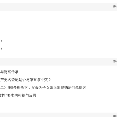
更
）
）
）
月）
月）
更
割与财富传承
房产更名登记是否与第五条冲突？
二》第8条视角下，父母为子女婚后出资购房问题探讨
致性”要求的检视与反思
更