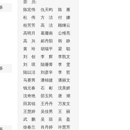
委 员:
多
陈宏伟
仇天昀
陈 雁
杜 伟
方 洁
付 娜
桂芳芳
高 洁
顾继云
高明月
葛珊南
公维亮
高 兴
郝丹阳
韩 静
黄 玲
胡瑞平
梁 聪
刘 创
李 辉
李凯文
刘 琪
陆珊菁
李 雯
多
陆以洁
刘彦辛
李 哲
马赛男
潘锦捷
潘丽文
钱元春
石 彬
沈美娇
沈奇艳
邵玉民
唐 潮
田其锐
王丹丹
万发文
王慧婷
吴佳男
王 丽
武 鹏
吴 琼
吴 盈
徐春兰
肖丹婷
许慧芳
多