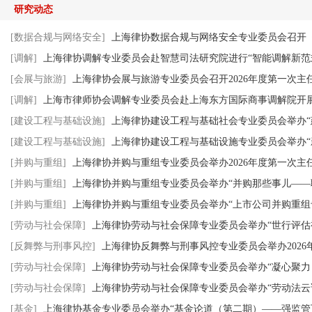
研究动态
[数据合规与网络安全]
上海律协数据合规与网络安全专业委员会召开《
[调解]
上海律协调解专业委员会赴智慧司法研究院进行“智能调解新范式・
[会展与旅游]
上海律协会展与旅游专业委员会召开2026年度第一次主
[调解]
上海市律师协会调解专业委员会赴上海东方国际商事调解院开
[建设工程与基础设施]
上海律协建设工程与基础社会专业委员会举办“建
[建设工程与基础设施]
上海律协建设工程与基础设施专业委员会举办“新
[并购与重组]
上海律协并购与重组专业委员会举办2026年度第一次主
[并购与重组]
上海律协并购与重组专业委员会举办“并购那些事儿——聊
[并购与重组]
上海律协并购与重组专业委员会举办“上市公司并购重组
[劳动与社会保障]
上海律协劳动与社会保障专业委员会举办“世行评估视
[反舞弊与刑事风控]
上海律协反舞弊与刑事风控专业委员会举办202
[劳动与社会保障]
上海律协劳动与社会保障专业委员会举办“凝心聚力 协
[劳动与社会保障]
上海律协劳动与社会保障专业委员会举办“劳动法云
[基金]
上海律协基金专业委员会举办“基金论道（第二期）——强监管