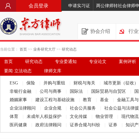
会员登录
申请实习证
两公律师转社会律师
协会介绍
行业
当前位置：
首页
>>
业务研究大厅
>>
研究动态
首页
研究动态
专业委通知
专业论文
案例评析
要闻·立法动态
律师文库
ESG
|
保险
|
并购与重组
|
财税与海关
|
城市更新（征收
非银行金融
|
公司与商事
|
国际法
|
国际贸易与自贸区
|
国
婚姻家事
|
建设工程与基础设施
|
教育
|
基金
|
金融工具
企业法律顾问
|
企业合规
|
社会公共服务
|
社会公益与法律
体育
|
未成年人权益保护
|
文化传媒
|
物业管理
|
现代物
医药健康
|
政府法律顾问
|
证券合规与纠纷
|
证券
|
知识