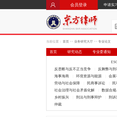
会员登录
申请实
当前位置：
首页
>>
业务研究大厅
>>
专业论文
首页
研究动态
专业委通知
要闻·立法动态
律师文库
ES
反垄断与反不正当竞争
|
反舞弊与刑
海事海商
|
环境资源与能源
|
会展
劳动与社会保障
|
民商事诉讼
|
民
社会治理与社会矛盾化解
|
数据合规
乡村振兴
|
刑法与刑事辩护
|
刑诉
仲裁