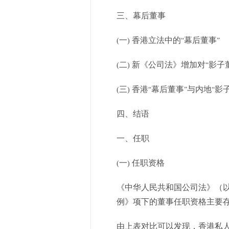
三、幕后董事
一
香港立法中的
幕后董事
(
)
“
”
二
新《公司法》增加对
影子
(
)
“
三
香港
幕后董事
与内地
影
(
)
“
”
“
四、结语
一、任职
一
任职资格
(
)
《中华人民共和国公司法》（
例》项下的董事任职资格主要
由上表对比可以发现，香港私