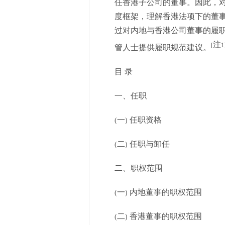
任香港子公司的董事。因此，
度框架，理解香港法项下的董
过对内地与香港公司董事的履
注
[
1
管人士提供履职规范建议。
目
录
一、任职
一
任职资格
(
)
二
任职与卸任
(
)
二、职权范围
一
内地董事的职权范围
(
)
二
香港董事的职权范围
(
)