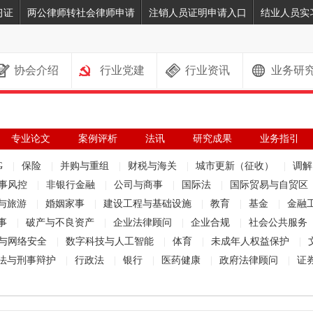
习证
两公律师转社会律师申请
注销人员证明申请入口
结业人员实
协会介绍
行业党建
行业资讯
业务研
专业论文
案例评析
法讯
研究成果
业务指引
G
|
保险
|
并购与重组
|
财税与海关
|
城市更新（征收）
|
调
事风控
|
非银行金融
|
公司与商事
|
国际法
|
国际贸易与自贸区
与旅游
|
婚姻家事
|
建设工程与基础设施
|
教育
|
基金
|
金融
事
|
破产与不良资产
|
企业法律顾问
|
企业合规
|
社会公共服务
与网络安全
|
数字科技与人工智能
|
体育
|
未成年人权益保护
|
法与刑事辩护
|
行政法
|
银行
|
医药健康
|
政府法律顾问
|
证