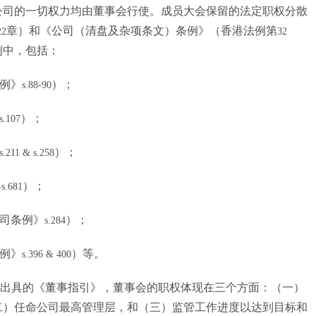
公司的一切权力均由董事会行使。成员大会保留的法定职权分散
章）和《公司（清盘及杂项条文）条例》（香港法例第
22
32
例中，包括：
例》
）；
s.88-90
）；
s.107
）；
s.211 & s.258
）；
-s.681
司条例》
）；
s.284
例》
）等。
s.396 & 400
出具的《董事指引》，董事会的职权体现在三个方面：（一）
二）任命公司最高管理层，和（三）监管工作进度以达到目标和