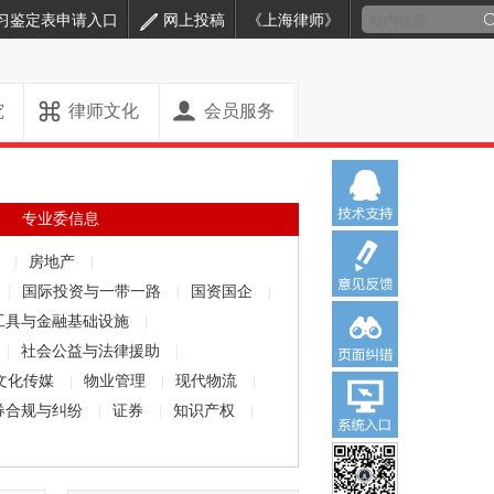
习鉴定表申请入口
网上投稿
《上海律师》
究
律师文化
会员服务
专业委信息
解
|
房地产
|
|
国际投资与一带一路
|
国资国企
|
工具与金融基础设施
|
|
社会公益与法律援助
|
文化传媒
|
物业管理
|
现代物流
|
券合规与纠纷
|
证券
|
知识产权
|