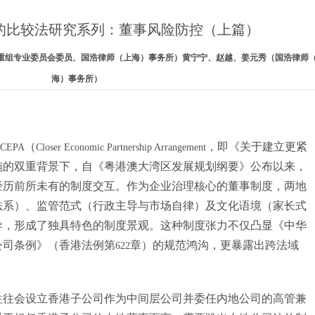
的比较法研究系列：董事风险防控（上篇）
并购与重组专业委员会委员、国浩律师（上海）事务所）黄宁宁、赵越、姜元秀（国浩律师
海）事务所）
（
，即《关于建立更紧
CEPA
Closer Economic Partnership Arrangement
施的双重背景下，自《粤港澳大湾区发展规划纲要》公布以来，
经历前所未有的制度交互。作为企业治理核心的董事制度，两地
法系）、监管范式（行政主导与市场自律）及文化语境（家长式
异，形成了独具特色的制度景观。这种制度张力不仅凸显《中华
公司条例》（香港法例第
章）的规范鸿沟，更暴露出跨法域
622
往往会设立香港子公司作为中间层公司并委任内地公司的高管兼