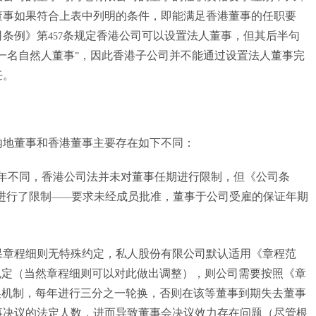
董事如果符合上表中列明的条件，即能满足香港董事的任职要
司条例》第
条规定香港公司可以设置法人董事，但其后半句
457
一名自然人董事
，因此香港子公司并不能通过设置法人董事完
”
任。
内地董事和香港董事主要存在如下不同：
年不同，香港公司法并未对董事任期进行限制，但《公司条
进行了限制
要求未经成员批准，董事于公司受雇的保证年期
——
果章程细则无特殊约定，私人股份有限公司默认适用《章程范
规定（当然章程细则可以对此做出调整），则公司需要按照《章
换机制，每年进行三分之一轮换，否则在该等董事到期失去董事
事决议的法定人数，进而导致董事会决议效力存在问题（尽管根