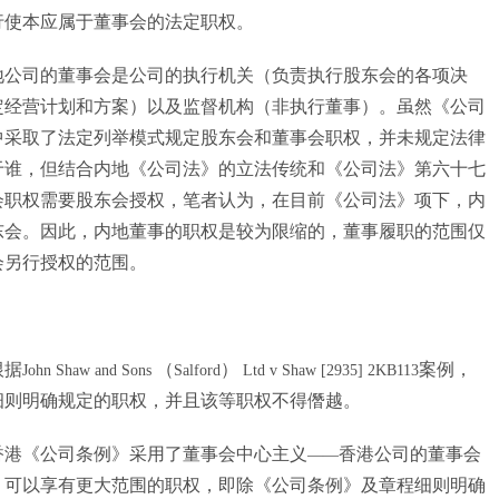
行使本应属于董事会的法定职权。
地公司的董事会是公司的执行机关（负责执行股东会的各项决
定经营计划和方案）以及监督机构（非执行董事）。虽然《公司
中采取了法定列举模式规定股东会和董事会职权，并未规定法律
于谁，但结合内地《公司法》的立法传统和《公司法》第六十七
会职权需要股东会授权，笔者认为，在目前《公司法》项下，内
东会。因此，内地董事的职权是较为限缩的，董事履职的范围仅
会另行授权的范围。
根据
（
）
案例，
John Shaw and Sons
Salford
Ltd v Shaw [2935] 2KB113
细则明确规定的职权，并且该等职权不得僭越。
香港《公司条例》采用了董事会中心主义
香港公司的董事会
——
，可以享有更大范围的职权，即除《公司条例》及章程细则明确