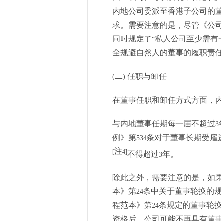
内地公司委派至香港子公司的
求。需要注意的是，尽管《公
同时规定了
私人公司至少需有
“
全规避自然人的董事的履职责
二
任职与卸任
(
)
在董事任职和卸任方式方面，
与内地董事任期每一届不超过
3
例》第
条对于董事长期受雇
534
注
[
4]
不得超过
年。
3
除此之外，需要注意的是，如
本》第
条中关于董事轮换的
24
程范本》第
条规定的董事轮
24
资格后，公司可能不再具有董