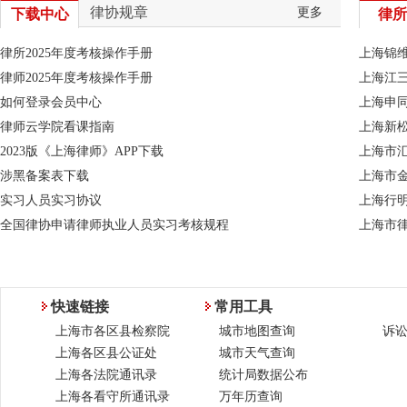
律师文丛》的通知
律协规章
更多
下载中心
律所
06-18
2026年青年法律志愿者实践项目开放报名，直通司
法一线，赋能职业跃升！
律所2025年度考核操作手册
上海锦
06-18
2026年第二期申请律师执业人员培训班（线上培
律师2025年度考核操作手册
上海江
训） 报名缴费通知
如何登录会员中心
上海申
06-18
2026年第二期申请律师执业人员培训班（线上培
律师云学院看课指南
上海新
训） 报名缴费通知
2023版《上海律师》APP下载
上海市汇
06-01
关于2026年本市律师个人会员健康体检服务的通知
涉黑备案表下载
上海市
05-13
转发：关于报考复旦大学2027级技术转移硕士MTT
实习人员实习协议
上海行
项目享有上海市律师协会专属权益的通知
全国律协申请律师执业人员实习考核规程
上海市
04-20
2026年第一期申请律师执业人员培训班(线上培训)合
格名单
04-08
「“未来法律人” 进化营」2026 年度主讲人招募开
快速链接
常用工具
启！续写法律科技融合新篇
上海市各区县检察院
城市地图查询
诉
04-02
2026年第十五届“京津沪渝粤琼”六省市律师羽毛球
上海各区县公证处
城市天气查询
赛 赛事执行单位招标公告
上海各法院通讯录
统计局数据公布
03-31
【转发】浦东新区第四期涉外法治人才培训班“法律
上海各看守所通讯录
万年历查询
英才——剑桥班”