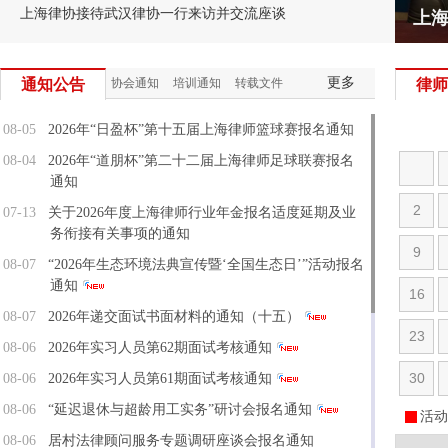
上海律协接待武汉律协一行来访并交流座谈
上海
律心
“青
“乡
满载
更多
通知公告
协会通知
培训通知
转载文件
律师
08-05
2026年“日盈杯”第十五届上海律师篮球赛报名通知
08-04
2026年“道朋杯”第二十二届上海律师足球联赛报名
通知
2
07-13
关于2026年度上海律师行业年金报名适度延期及业
务衔接有关事项的通知
9
08-07
“2026年生态环境法典宣传暨‘全国生态日’”活动报名
通知
16
08-07
2026年递交面试书面材料的通知（十五）
23
08-06
2026年实习人员第62期面试考核通知
30
08-06
2026年实习人员第61期面试考核通知
08-06
“延迟退休与超龄用工实务”研讨会报名通知
活动
08-06
居村法律顾问服务专题调研座谈会报名通知