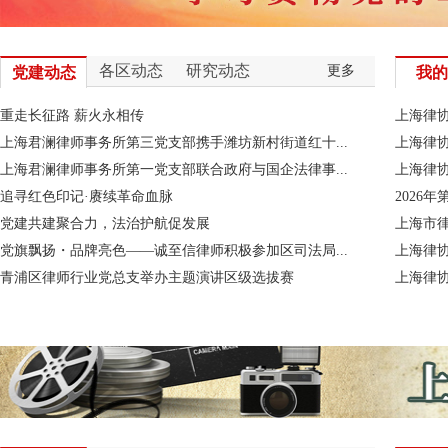
会报名通知
07-29
关于举办“第七届上海青年律师党建知识竞赛”的通
知
各区动态
研究动态
更多
党建动态
我的
07-27
2026年递交面试书面材料的通知（十四）
重走长征路 薪火永相传
07-24
关于报名参加香港德辅大律师事务所国际仲裁训练
上海律协
营及入所实习项目选拔的通知
上海君澜律师事务所第三党支部携手潍坊新村街道红十...
上海律协
07-23
国贸讲坛之“美以伊冲突对海上保险和租约履行的影
上海君澜律师事务所第一党支部联合政府与国企法律事...
上海律协
响”讲座报名通知
追寻红色印记·赓续革命血脉
2026
07-10
关于参加2026年度上海律师行业团体医疗互助金有
党建共建聚合力，法治护航促发展
上海市律
关事项的通知
党旗飘扬・品牌亮色——诚至信律师积极参加区司法局...
上海律协
07-07
关于延长2026年度上海市律师中级职称评审书面材
青浦区律师行业党总支举办主题演讲区级选拔赛
上海律协
料受理时间的通知
07-02
关于调整申请律师执业实习考核面试客观题出题范
围和相关工作的通知
07-01
2026年第二十三届“联合杯”上海市律师羽毛球邀请
赛报名通知
06-26
关于征集2026年度《上海市律师协会文库》《上海