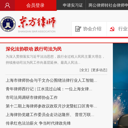
会员登录
申请实习证
两公律师转社会律师
协会介绍
行业
深化法协联动 践行司法为民
为深入贯彻落实习近平法治思想，践行全过程人民民主重大理念，
持续推动司法为民工作向基层延伸。最高人民法...
[全文]
[更多动态]
上海市律师协会与千文办公围绕法律行业人工智能...
青年律师西行记 | 江水流过山城：一位上海女律...
市司法局调研市律师协会工作
第十二期上海律师参政议政双月沙龙暨虹口区青年...
上海律协党建工作委员会走访达隆所、 普世万联...
传承红色法治薪火 争当时代律政先锋