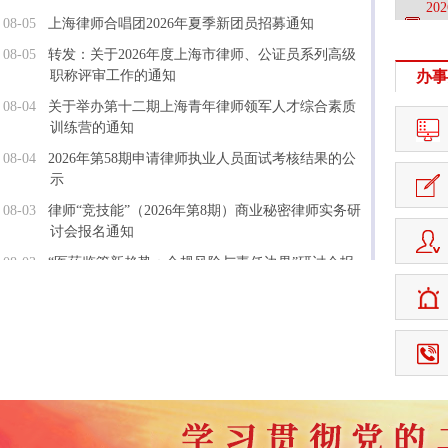
2
08-05
上海律师合唱团2026年夏季新团员招募通知
排
08-05
转发：关于2026年度上海市律师、公证员系列高级
职称评审工作的通知
办事
08-04
关于举办第十二期上海青年律师领军人才综合素质
训练营的通知
08-04
2026年第58期申请律师执业人员面试考核结果的公
示
08-03
律师“竞技能”（2026年第8期）商业秘密律师实务研
讨会报名通知
08-03
“医药监管新趋势：合规风险与责任边界”研讨会报
名通知
08-03
“新仲裁法时代的仲裁司法审查”讲座报名通知
07-30
上海律协书画社2026年度新社员招募通知
07-30
“财税与海关法律实务系列讲座之投资者涉税合规实
务”讲座报名通知
07-30
中企出海东南亚避坑实务指南-聚焦越南及印尼研讨