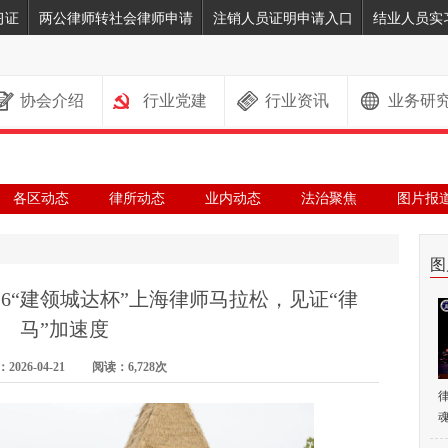
习证
两公律师转社会律师申请
注销人员证明申请入口
结业人员实
协会介绍
行业党建
行业资讯
业务研
各区动态
律所动态
业内动态
法治聚焦
图片报
图
26“建领城达杯”上海律师马拉松，见证“律
马”加速度
026-04-21 阅读：6,728次
魂