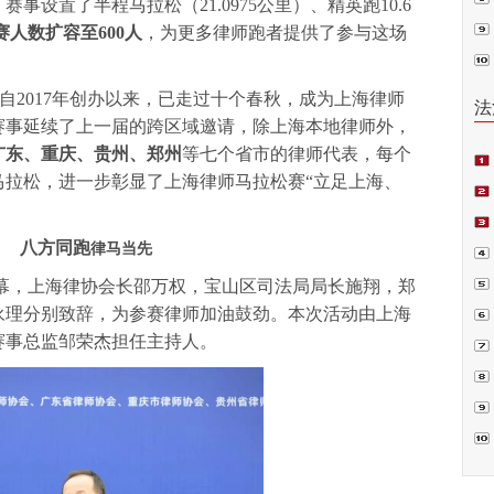
设置了半程马拉松（21.0975公里）、精英跑10.6
普法
赛人数扩容至600人
，为更多律师跑者提供了参与这场
自2017年创办以来，已走过十个春秋，成为上海律师
法
赛事延续了上一届的跨区域邀请，除上海本地律师外，
广东、重庆、贵州、郑州
等七个省市的律师代表，每个
马拉松，进一步彰显了上海律师马拉松赛“立足上海、
八方同跑
律马当先
项
偿案
幕，上海律协会长邵万权，宝山区司法局局长施翔，郑
永理分别致辞，为参赛律师加油鼓劲。本次活动由上海
赛事总监邹荣杰担任主持人。
裁.
判
书
囚”