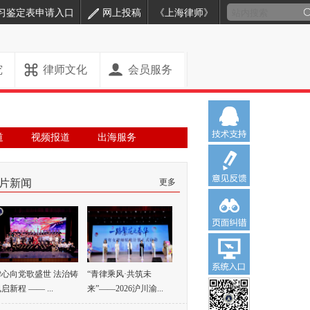
习鉴定表申请入口
网上投稿
《上海律师》
究
律师文化
会员服务
道
视频报道
出海服务
片新闻
更多
律心向党歌盛世 法治铸
“青律乘风·共筑未
启新程 —— ...
来”——2026沪川渝...