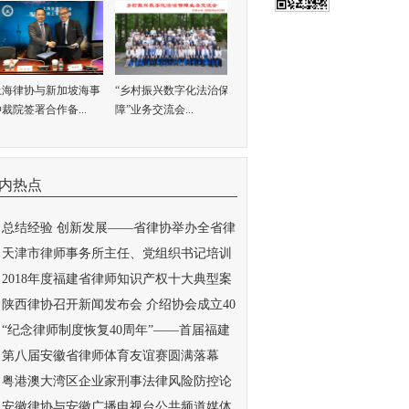
上海律协与新加坡海事
“乡村振兴数字化法治保
裁院签署合作备...
障”业务交流会...
内热点
总结经验 创新发展——省律协举办全省律
..
天津市律师事务所主任、党组织书记培训
...
2018年度福建省律师知识产权十大典型案
...
陕西律协召开新闻发布会 介绍协会成立40
..
“纪念律师制度恢复40周年”——首届福建
..
第八届安徽省律师体育友谊赛圆满落幕
粤港澳大湾区企业家刑事法律风险防控论
...
安徽律协与安徽广播电视台公共频道媒体