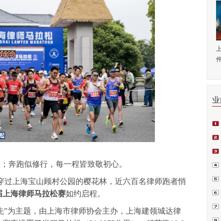
仲
业
师.
会日
义；奔跑似修行，每一程皆致敬初心。
例正
周.
微风穿过上海宝山顾村公园的樱花林，近六百名律师跑者悄
青.
八届上海律师马拉松赛
如约启程。
先”为主题，由上海市律师协会主办，上海建领城达律
坛在