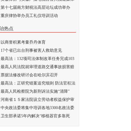
...
第十七届南方财税法高层论坛成功举办
重庆律协举办员工礼仪培训活动
治热点
以商誉积累考量乔丹体育
17个省已出台刑事被害人救助意见
最高法：132项司法体制改革任务完成103
最高人民法院就审理道路交通事故损害赔
...
票据法修改研讨会在哈尔滨召开
最高法：正研究错案追究细则 防法官枉法
..
最高人民检察院为新刑诉法实施“清障”
河南省１５家法院设立劳动者权益保护审
庭
中央政法委将集中培训各地3300名政法委
记
卫生部承诺5年内解决“移植器官多靠死
...